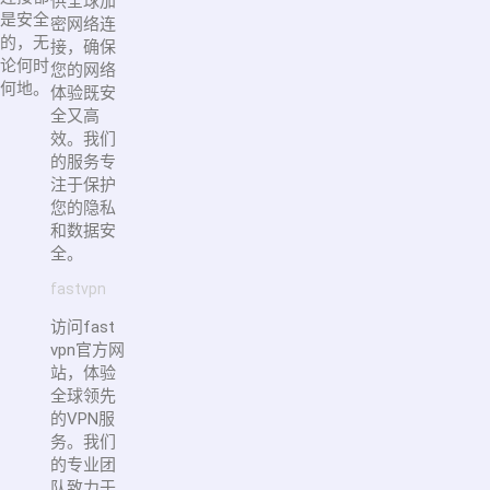
供全球加
是安全
密网络连
的，无
接，确保
论何时
您的网络
何地。
体验既安
全又高
效。我们
的服务专
注于保护
您的隐私
和数据安
全。
fastvpn
访问fast
vpn官方网
站，体验
全球领先
的VPN服
务。我们
的专业团
队致力于