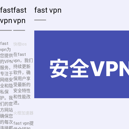
fast
fast
fast vpn
vpn
vpn
fast
快橙ios
vpn为
在fast
您提供
vpn，我们
的VPN
持续更新
服务，
软件，确
专注于
保用户享
网络安
受最新的
全和隐
安全特性
私保
和性能改
护。我
进。
们的官
方网站
火橙加速器
确保您
的每次
fast vpn提
连接都